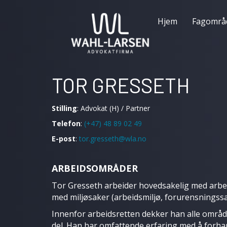
Hjem
Fagområ
TOR GRESSETH
Stilling
: Advokat (H) / Partner
Telefon
:
(+47) 48 89 02 49
E-post
:
tor.gresseth@wla.no
ARBEIDSOMRÅDER
Tor Gresseth arbeider hovedsakelig med arbei
med miljøsaker (arbeidsmiljø, forurensningss
Innenfor arbeidsretten dekker han alle område
del. Han har omfattende erfaring med å forhandl