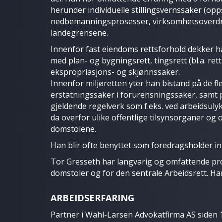
herunder individuelle stillingsvernssaker (opp
nedbemanningsprosesser, virksomhetsoverdra
landegrensene.
Innenfor fast eiendoms rettsforhold dekker h
med plan- og bygningsrett, tingsrett (bl.a. re
ekspropriasjons- og skjønnssaker.
Innenfor miljøretten yter han bistand på de 
erstatningssaker i forurensningssaker, samt p
gjeldende regelverk som f.eks. ved arbeidsulyk
da overfor ulike offentlige tilsynsorganer og 
domstolene.
Han blir ofte benyttet som foredragsholder i
Tor Gresseth har langvarig og omfattende pr
domstoler og for den sentrale Arbeidsrett. Ha
ARBEIDSERFARING
Partner i Wahl-Larsen Advokatfirma AS siden 