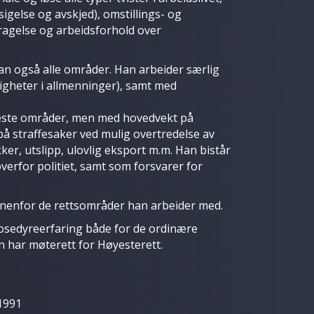
sigelse og avskjed), omstillings- og
gelse og arbeidsforhold over
an også alle områder. Han arbeider særlig
ttigheter i allmenninger), samt med
fleste områder, men med hovedvekt på
å straffesaker ved mulig overtredelse av
ker, utslipp, ulovlig eksport m.m. Han bistår
overfor politiet, samt som forsvarer for
nnenfor de rettsområder han arbeider med.
osedyreerfaring både for de ordinære
n har møterett for Høyesterett.
1991