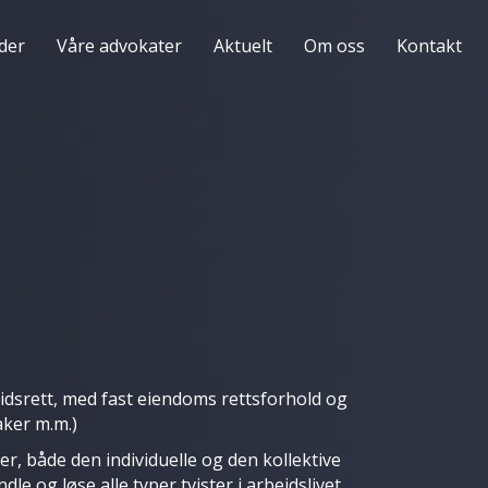
der
Våre advokater
Aktuelt
Om oss
Kontakt
dsrett, med fast eiendoms rettsforhold og
aker m.m.)
r, både den individuelle og den kollektive
e og løse alle typer tvister i arbeidslivet,