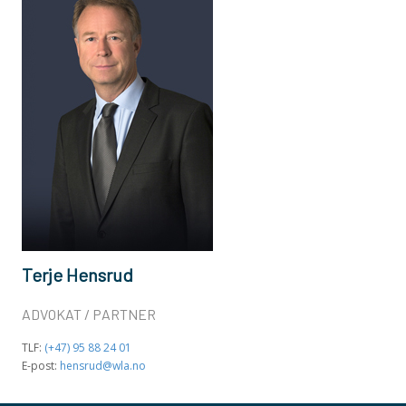
Terje Hensrud
ADVOKAT / PARTNER
TLF:
(+47) 95 88 24 01
E-post:
hensrud@wla.no