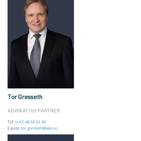
Tor Gresseth
ADVOKAT (H)/ PARTNER
TLF:
(+47) 48 89 02 49
E-post:
tor.gresseth@wla.no