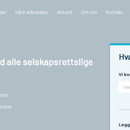
der
Våre advokater
Aktuelt
Om oss
Kontakt
Hva
ed alle selskapsrettslige
Vi ko
Tele
rett
landet
Legg