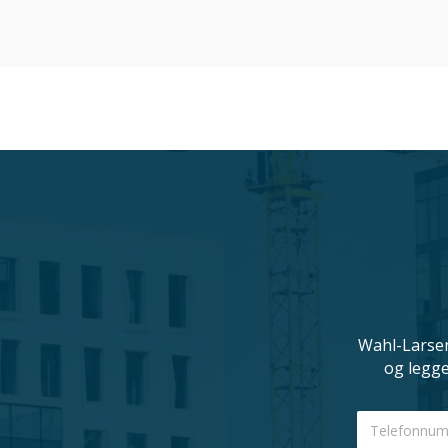
oppdaterte. Dette sikrer at du alltid kan stole 
veiledningen og bistanden som er nø
Wahl-Larsen
og legge
Telefonnum