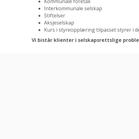
Kommunale foretak
Interkommunale selskap
Stiftelser
Aksjeselskap
Kurs i styreopplæring tilpasset styrer i 
Vi bistår klienter i selskapsrettslige probl
Dyktige advoka
Vår avdeling for arbeidsrett består av advokater me
Faglig oppdate
Lovverket og rettspraksis er i konstant utvikling. A