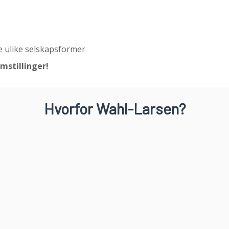
de ulike selskapsformer
emstillinger!
Hvorfor Wahl-Larsen?
ter
Ledende kom
d lang og spesialisert erfaring.
Hos Wahl-Larsen har vi mange spesi
i
rt
dvokatene i Wahl-Larsen er faglig
Våre advokater oppnår svært go