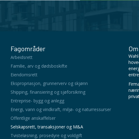
Fagområder
Om 
Wahl-
Arbeidsrett
hoved
Familie, arv og dødsboskifte
energ
Eiendomsrett
entre
Ekspropriasjon, grunnerverv og skjønn
Firma
næri
Shipping, finansiering og sjøforsikring
priva
Entreprise- bygg og anlegg
Energi, vann og vindkraft, miljø- og naturressurser
Offentlige anskaffelser
Selskapsrett, transaksjoner og M&A
Tvisteløsning, prosedyre og voldgift