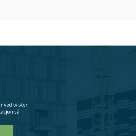
inger gjennom forhandlinger, men går gjerne i retten
om nødvendig.
 ved tvister
tasjon så