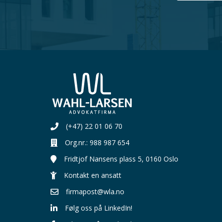
(+47) 22 01 06 70
Org.nr.: 988 987 654
Organisasjonsnummer:
Fridtjof Nansens plass 5, 0160 Oslo
Kontakt en ansatt
firmapost@wla.no
Følg oss på LinkedIn!