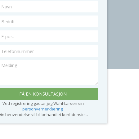
ft
t
fonnummer
ing
Ved registrering godtar jeg Wahl-Larsen sin
personvernerklæring
.
Din henvendelse vil bli behandlet konfidensielt.