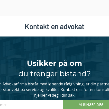
på at Wahl-Larsen gir deg den
beregne erstatning. Vi søker løsn
dvendig i din sak.
Kontakt en advokat
Usikker på om
du trenger bistand?
 Advokatfirma bistår med løpende rådgivning, er din partner
r stor vekt på service og kvalitet. Kontakt oss for en konsul
hjelper vi deg i din sak.
mer