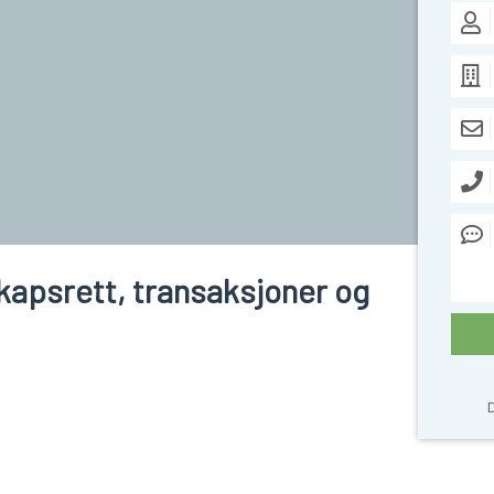
Navn
Bedri
E-pos
Tele
Meld
skapsrett, transaksjoner og