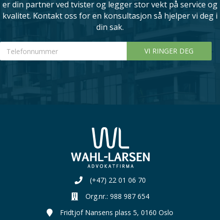
er din partner ved tvister og legger stor vekt på service og
kvalitet. Kontakt oss for en konsultasjon så hjelper vi deg i
din sak.
Telefonnummer
(+47) 22 01 06 70
Org.nr.: 988 987 654
Organisasjonsnummer:
Fridtjof Nansens plass 5, 0160 Oslo