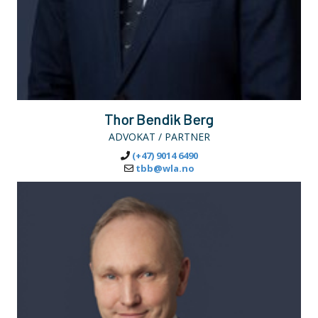
Thor Bendik Berg
ADVOKAT / PARTNER
(+47) 9014 6490
tbb@wla.no