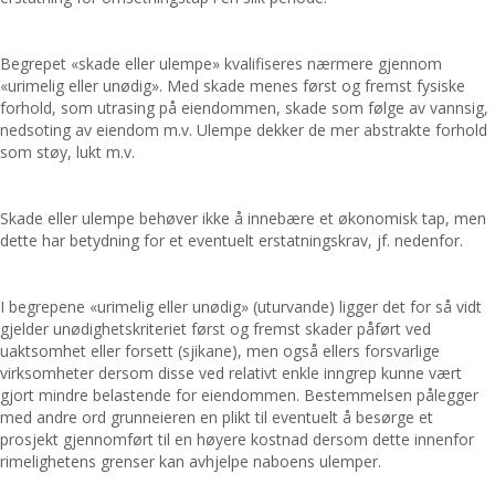
Begrepet «skade eller ulempe» kvalifiseres nærmere gjennom
«urimelig eller unødig». Med skade menes først og fremst fysiske
forhold, som utrasing på eiendommen, skade som følge av vannsig,
nedsoting av eiendom m.v. Ulempe dekker de mer abstrakte forhold
som støy, lukt m.v.
Skade eller ulempe behøver ikke å innebære et økonomisk tap, men
dette har betydning for et eventuelt erstatningskrav, jf. nedenfor.
I begrepene «urimelig eller unødig» (uturvande) ligger det for så vidt
gjelder unødighetskriteriet først og fremst skader påført ved
uaktsomhet eller forsett (sjikane), men også ellers forsvarlige
virksomheter dersom disse ved relativt enkle inngrep kunne vært
gjort mindre belastende for eiendommen. Bestemmelsen pålegger
med andre ord grunneieren en plikt til eventuelt å besørge et
prosjekt gjennomført til en høyere kostnad dersom dette innenfor
rimelighetens grenser kan avhjelpe naboens ulemper.