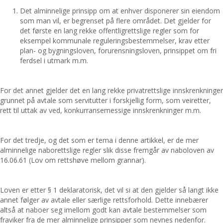
Det alminnelige prinsipp om at enhver disponerer sin eiendom
som man vil, er begrenset på flere området. Det gjelder for
det første en lang rekke offentligrettslige regler som for
eksempel kommunale reguleringsbestemmelser, krav etter
plan- og bygningsloven, forurensningsloven, prinsippet om fri
ferdsel i utmark m.m.
For det annet gjelder det en lang rekke privatrettslige innskrenkninger
grunnet på avtale som servitutter i forskjellig form, som veiretter,
rett til uttak av ved, konkurransemessige innskrenkninger m.m.
For det tredje, og det som er tema i denne artikkel, er de mer
alminnelige naborettslige regler slik disse fremgår av naboloven av
16.06.61 (Lov om rettshøve mellom grannar).
Loven er etter § 1 deklaratorisk, det vil si at den gjelder så langt ikke
annet følger av avtale eller særlige rettsforhold. Dette innebærer
altså at naboer seg imellom godt kan avtale bestemmelser som
fraviker fra de mer alminnelige prinsipper som nevnes nedenfor.