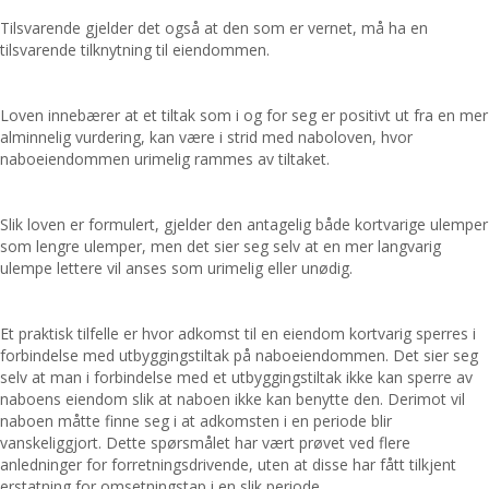
Tilsvarende gjelder det også at den som er vernet, må ha en
tilsvarende tilknytning til eiendommen.
Loven innebærer at et tiltak som i og for seg er positivt ut fra en mer
alminnelig vurdering, kan være i strid med naboloven, hvor
naboeiendommen urimelig rammes av tiltaket.
Slik loven er formulert, gjelder den antagelig både kortvarige ulemper
som lengre ulemper, men det sier seg selv at en mer langvarig
ulempe lettere vil anses som urimelig eller unødig.
Et praktisk tilfelle er hvor adkomst til en eiendom kortvarig sperres i
forbindelse med utbyggingstiltak på naboeiendommen. Det sier seg
selv at man i forbindelse med et utbyggingstiltak ikke kan sperre av
naboens eiendom slik at naboen ikke kan benytte den. Derimot vil
naboen måtte finne seg i at adkomsten i en periode blir
vanskeliggjort. Dette spørsmålet har vært prøvet ved flere
anledninger for forretningsdrivende, uten at disse har fått tilkjent
erstatning for omsetningstap i en slik periode.