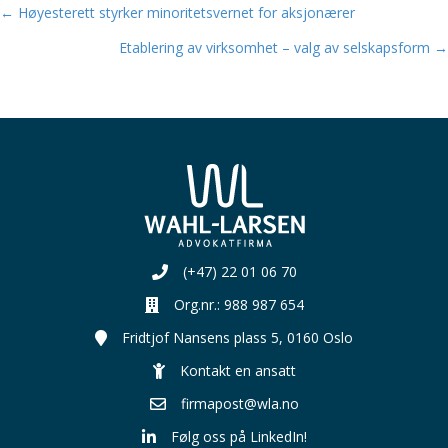
← Høyesterett styrker minoritetsvernet for aksjonærer
Posts
Etablering av virksomhet – valg av selskapsform →
navigation
(+47) 22 01 06 70
Org.nr.: 988 987 654
Organisasjonsnummer:
Fridtjof Nansens plass 5, 0160 Oslo
Kontakt en ansatt
firmapost@wla.no
Følg oss på LinkedIn!