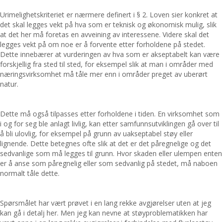
Urimelighetskriteriet er nærmere definert i § 2. Loven sier konkret at
det skal legges vekt på hva som er teknisk og økonomisk mulig, slik
at det her må foretas en avveining av interessene. Videre skal det
legges vekt på om noe er å forvente etter forholdene på stedet.
Dette innebærer at vurderingen av hva som er akseptabelt kan være
forskjellig fra sted til sted, for eksempel slik at man i områder med
næringsvirksomhet må tåle mer enn i områder preget av uberørt
natur.
Dette må også tilpasses etter forholdene i tiden. En virksomhet som
i og for seg ble anlagt livlig, kan etter samfunnsutviklingen gå over til
å bli ulovlig, for eksempel på grunn av uakseptabel støy eller
lignende. Dette betegnes ofte slik at det er det påregnelige og det
sedvanlige som må legges til grunn. Hvor skaden eller ulempen enten
er å anse som påregnelig eller som sedvanlig på stedet, må naboen
normalt tåle dette.
Spørsmålet har vært prøvet i en lang rekke avgjørelser uten at jeg
kan gå i detalj her. Men jeg kan nevne at støyproblematikken har