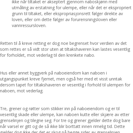
ikke når tiltaket er akseptert gjennom naboskjønn med
utmåling av erstatning for ulempe, eller når det er ekspropriert
grunn til tiltaket, eller ekspropriasjonsrett følger direkte av
loven, eller om dette følger av forurensningsloven eller
vannressursloven.
Retten til å kreve retting er dog noe begrenset hvor verdien av det
som rettes er så vidt stor uten at tiltakshaveren kan lastes vesentlig
for forholdet, mot vederlag til den krenkete nabo.
Hus eller annet byggverk på naboeiendom kan naboen i
utgangspunket kreve fjernet, men også her med et visst unntak
dersom tapet for tiltakshaveren er vesentlig i forhold til ulempen for
naboen, mot vederlag.
Tre, grener og røtter som stikker inn på naboeiendom og er til
vesentlig skade eller ulempe, kan naboen kutte eller skjære av etter
grenselinjen og tilegne seg. For tre og grener gjelder dette dog bare
når varsel er gitt og de så ikke blir borttatt innen rimelig tid. Dette
gjelder dog ikke der det er skog på begge sider av grenselinjen.