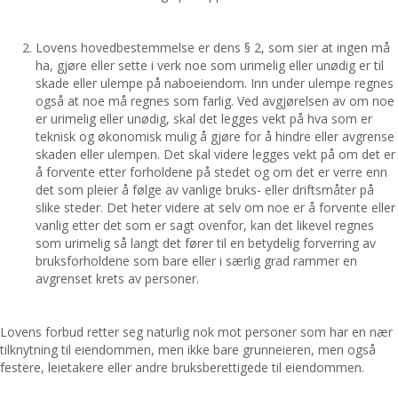
Lovens hovedbestemmelse er dens § 2, som sier at ingen må
ha, gjøre eller sette i verk noe som urimelig eller unødig er til
skade eller ulempe på naboeiendom. Inn under ulempe regnes
også at noe må regnes som farlig. Ved avgjørelsen av om noe
er urimelig eller unødig, skal det legges vekt på hva som er
teknisk og økonomisk mulig å gjøre for å hindre eller avgrense
skaden eller ulempen. Det skal videre legges vekt på om det er
å forvente etter forholdene på stedet og om det er verre enn
det som pleier å følge av vanlige bruks- eller driftsmåter på
slike steder. Det heter videre at selv om noe er å forvente eller
vanlig etter det som er sagt ovenfor, kan det likevel regnes
som urimelig så langt det fører til en betydelig forverring av
bruksforholdene som bare eller i særlig grad rammer en
avgrenset krets av personer.
Lovens forbud retter seg naturlig nok mot personer som har en nær
tilknytning til eiendommen, men ikke bare grunneieren, men også
festere, leietakere eller andre bruksberettigede til eiendommen.