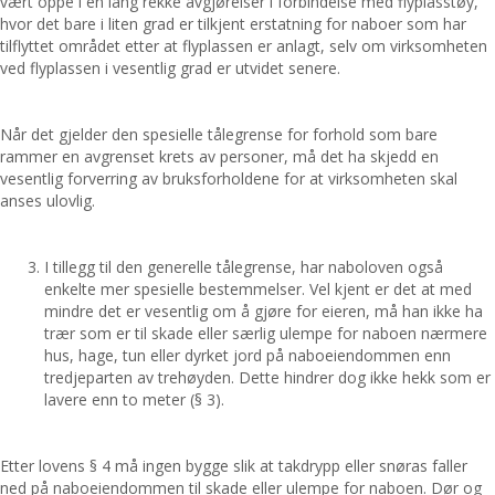
vært oppe i en lang rekke avgjørelser i forbindelse med flyplasstøy,
hvor det bare i liten grad er tilkjent erstatning for naboer som har
tilflyttet området etter at flyplassen er anlagt, selv om virksomheten
ved flyplassen i vesentlig grad er utvidet senere.
Når det gjelder den spesielle tålegrense for forhold som bare
rammer en avgrenset krets av personer, må det ha skjedd en
vesentlig forverring av bruksforholdene for at virksomheten skal
anses ulovlig.
I tillegg til den generelle tålegrense, har naboloven også
enkelte mer spesielle bestemmelser. Vel kjent er det at med
mindre det er vesentlig om å gjøre for eieren, må han ikke ha
trær som er til skade eller særlig ulempe for naboen nærmere
hus, hage, tun eller dyrket jord på naboeiendommen enn
tredjeparten av trehøyden. Dette hindrer dog ikke hekk som er
lavere enn to meter (§ 3).
Etter lovens § 4 må ingen bygge slik at takdrypp eller snøras faller
ned på naboeiendommen til skade eller ulempe for naboen. Dør og