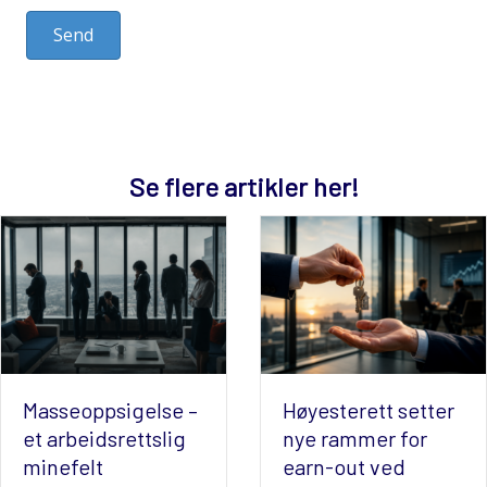
Send
Se flere artikler her!
sseoppsigelse –
Høyesterett setter
 arbeidsrettslig
nye rammer for
nefelt
earn-out ved