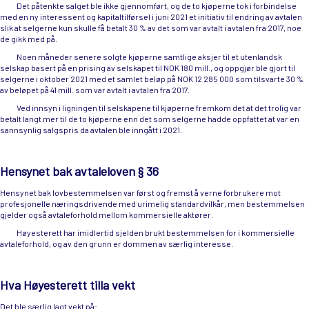
Det påtenkte salget ble ikke gjennomført, og de to kjøperne tok i forbindelse
med en ny interessent og kapitaltilførsel i juni 2021 et initiativ til endring av avtalen
slik at selgerne kun skulle få betalt 30 % av det som var avtalt i avtalen fra 2017, noe
de gikk med på.
Noen måneder senere solgte kjøperne samtlige aksjer til et utenlandsk
selskap basert på en prising av selskapet til NOK 180 mill., og oppgjør ble gjort til
selgerne i oktober 2021 med et samlet beløp på NOK 12 285 000 som tilsvarte 30 %
av beløpet på 41 mill. som var avtalt i avtalen fra 2017.
Ved innsyn i ligningen til selskapene til kjøperne fremkom det at det trolig var
betalt langt mer til de to kjøperne enn det som selgerne hadde oppfattet at var en
sannsynlig salgspris da avtalen ble inngått i 2021.
Hensynet bak avtaleloven § 36
Hensynet bak lovbestemmelsen var først og fremst å verne forbrukere mot
profesjonelle næringsdrivende med urimelig standardvilkår, men bestemmelsen
gjelder også avtaleforhold mellom kommersielle aktører.
Høyesterett har imidlertid sjelden brukt bestemmelsen for i kommersielle
avtaleforhold, og av den grunn er dommen av særlig interesse.
Hva Høyesterett tilla vekt
Det ble særlig lagt vekt på: