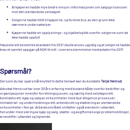
At kjøperen hadde mye bedre innsyn i informasjonen om salgsprosessen
mot det utenlandske selskapet
Selgerne hadde tillitt til kjøperne, og foretok bl.a. av den grunn ikke
nærmere undersøkelser
Kjøperne hadde en opplysnings- og lojalitetsplikt overfor selgerne som de
ikke hadde oppfylt
Høyesterett bestemte at avtalen fra 2021 skulle anses ugyldig og at selgerne hadde
krav et samlet oppgjør på NOK 41 mill. i overensstemmelse med avtalen fra 2017.
Spørsmål?
Dersom du har spørsmål knyttet til dette temaet kan du kontakte
Terje Henrud.
Advokat Hensrud har over 30 års erfaring med bistand både overfor bedrifter og
organisasjoner innenfor forretningsjussen, og særlig med selskapsrett,
kontraktsrett, kjøp og salg av virksomheter med due diligence prosesser,
immaterial- og underholdningsrett, arbeidsrett og etablering av utenlandske
virksomheter i Norge. Arbeidsområdet omfatter også eiendom i utlandet,
herunder med sikring av kjøp og salg, skatte- og avgiftsmessige problemstillinger,
arveskifte i utlandet og lignende.