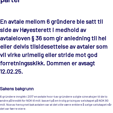
En avtale mellom 6 gründere ble satt til
side av Høyesterett i medhold av
avtaleloven § 36 som gir anledning til hel
eller delvis tilsidesettelse av avtaler som
vil virke urimelig eller stride mot god
forretningsskikk. Dommen er avsagt
12.02.25.
Sakens bakgrunn
6 gründere inngikk i 2017 en avtale hvor 4 av gründere solgte sine aksjer til de to
andre på kreditt for NOK 41 mill. basert på en trolig prising av selskapet på NOK 90
mill. Noe av hensynet bak avtalen var at det ville være enklere å selge selskapet når
det var færre eiere.